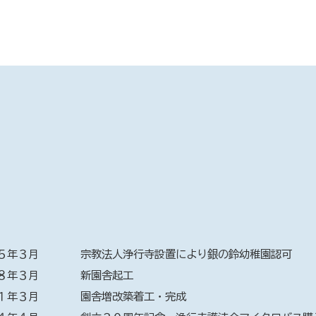
５年３月
宗教法人浄行寺設置により銀の鈴幼稚園認可
８年３月
新園舎起工
１年３月
園舎増改築着工・完成