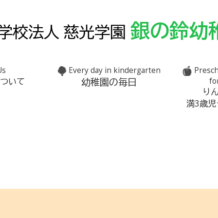
銀の鈴幼
学校法人 慈光学園
Us
Every day in kindergarten
Presch
幼稚園の毎日
について
fo
り
満3歳