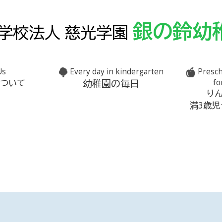
銀の鈴幼
学校法人 慈光学園
Us
Every day in kindergarten
Presch
幼稚園の毎日
について
fo
り
満3歳