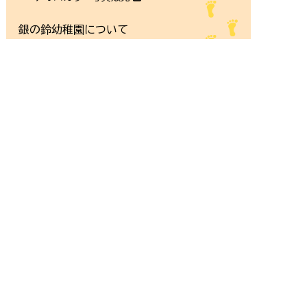
銀の鈴幼稚園について
りんごのお部屋&
満3歳児クラスたんぽぽ組
サイトマップ/リンク集
求人情報はこちら
お問い合わせはこちら