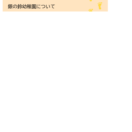
銀の鈴幼稚園について
りんごのお部屋&
満3歳児クラスたんぽぽ組
サイトマップ/リンク集
求人情報はこちら
お問い合わせはこちら