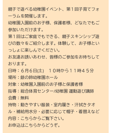
親子で遊べる幼稚園イベント、第１回子育てフォ
ーラムを開催します。
幼稚園入園前のお子様、保護者様、どなたでもご
参加いただけます。
第１回はご家庭でもできる、親子スキンシップ遊
びの数々をご紹介します。体験して、お子様とい
っしょに楽しんでください。
お友達お誘いあわせ、皆様のご参加をお待ちして
おります。
日時：６月６日(土) １０時から１１時４５分
場所：銀の鈴幼稚園ホール
対象：幼稚園入園前のお子様と保護者様
指導：総合体育センター/幼稚園 運動遊び講師
会費：無料
持物：動きやすい服装・室内履き・汗拭きタオ
ル・補給用水分・必要に応じて帽子・着替えなど
内容：こちらからご覧下さい。
お申込はこちらからどうぞ。