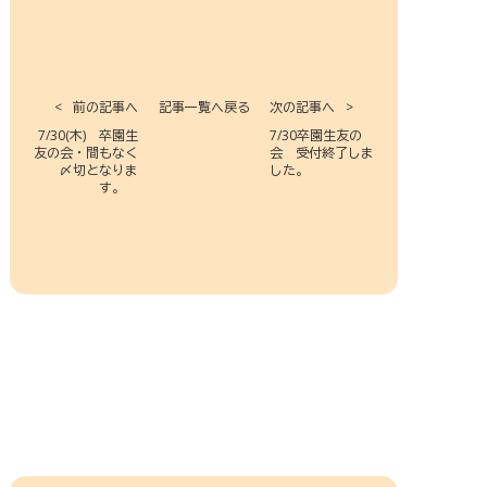
前の記事へ
記事一覧へ戻る
次の記事へ
7/30(木) 卒園生
7/30卒園生友の
友の会・間もなく
会 受付終了しま
〆切となりま
した。
す。