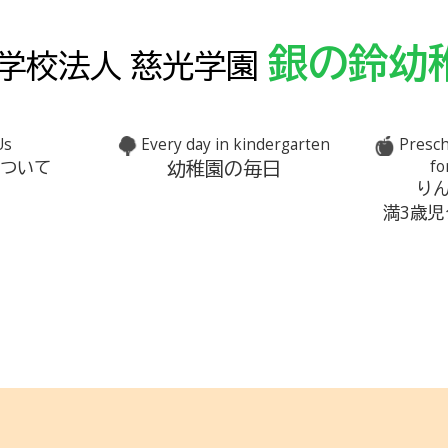
銀の鈴幼
学校法人 慈光学園
Us
Every day in kindergarten
Presch
幼稚園の毎日
について
fo
り
満3歳