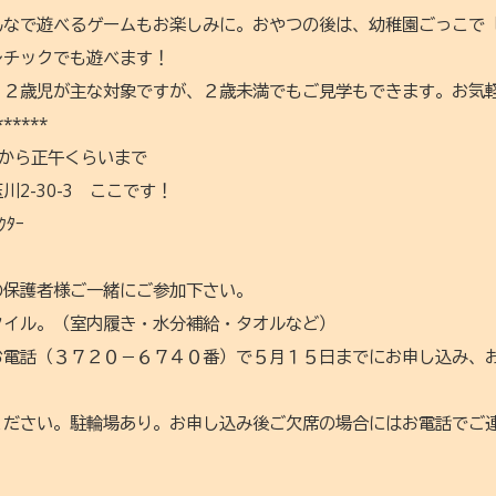
んなで遊べるゲームもお楽しみに。おやつの後は、幼稚園ごっこで
レチックでも遊べます！
。２歳児が主な対象ですが、２歳未満でもご見学もできます。お気
******
時から正午くらいまで
2-30-3
ここです！
ﾀｰ
の保護者様ご一緒にご参加下さい。
タイル。（室内履き・水分補給・タオルなど）
お電話（３７２０－６７４０番）で５月１５日までにお申し込み、
ください。駐輪場あり。お申し込み後ご欠席の場合にはお電話でご